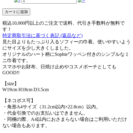
カートに追加
税込10,000円以上のご注文で送料、代引き手数料が
無料
で
す！
特定商取引法に基づく表記 (返品など)
見た目よりもたっぷり入るソフィーの巾着。使いやすいよう
にサイズを少し大きくしました。
オリジナルのハート柄にSophieワッペン付きのシンプルなミ
ニ巾着です。
スマホやお財布、日焼け止めやコスメポーチとしても
GOOD!!
【size】
W19cm H18cm D3.5cm
【ネコポス可】
・角形A4サイズ（31.2cm以内×22.8cm）以内。
・代金引換でのお支払いはできません。
・同梱の際、A4以内におさまらない場合はご利用いただけ
ない場合もあります。