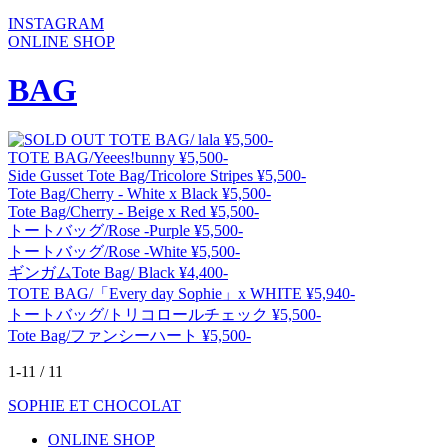
INSTAGRAM
ONLINE SHOP
BAG
TOTE BAG/ lala
¥5,500-
TOTE BAG/Yeees!bunny
¥5,500-
Side Gusset Tote Bag/Tricolore Stripes
¥5,500-
Tote Bag/Cherry - White x Black
¥5,500-
Tote Bag/Cherry - Beige x Red
¥5,500-
トートバッグ/Rose -Purple
¥5,500-
トートバッグ/Rose -White
¥5,500-
ギンガムTote Bag/ Black
¥4,400-
TOTE BAG/「Every day Sophie」x WHITE
¥5,940-
トートバッグ/トリコロールチェック
¥5,500-
Tote Bag/ファンシーハート
¥5,500-
1-11 / 11
SOPHIE ET CHOCOLAT
ONLINE SHOP